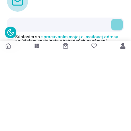
Súhlasím so
spracúvaním mojej e-mailovej adresy
za účelom zasielania obchodných oznámení
(newsletterov) v súlade s čl. 6 ods. 1 písm. a)
Nariadenia GDPR. Svoj súhlas môžem kedykoľvek
odvolať.