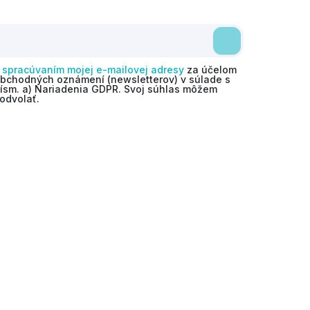
o
spracúvaním mojej e-mailovej adresy
za účelom
obchodných oznámení (newsletterov) v súlade s
 písm. a) Nariadenia GDPR. Svoj súhlas môžem
odvolať.