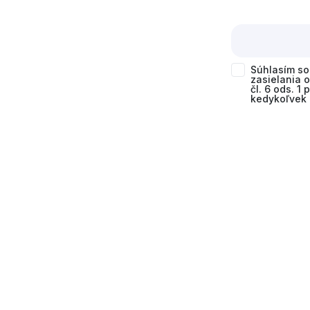
Súhlasím s
zasielania 
čl. 6 ods. 1
kedykoľvek 