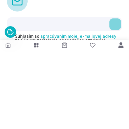
Súhlasím so
spracúvaním mojej e-mailovej adresy
za účelom zasielania obchodných oznámení
(newsletterov) v súlade s čl. 6 ods. 1 písm. a)
Nariadenia GDPR. Svoj súhlas môžem kedykoľvek
odvolať.