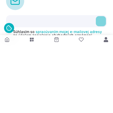
Súhlasím so
spracúvaním mojej e-mailovej adresy
za účelom zasielania obchodných oznámení
(newsletterov) v súlade s čl. 6 ods. 1 písm. a)
Nariadenia GDPR. Svoj súhlas môžem kedykoľvek
odvolať.