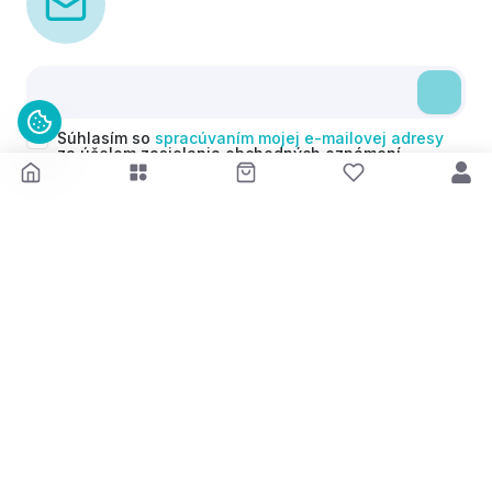
Súhlasím so
spracúvaním mojej e-mailovej adresy
za účelom zasielania obchodných oznámení
(newsletterov) v súlade s čl. 6 ods. 1 písm. a)
Nariadenia GDPR. Svoj súhlas môžem kedykoľvek
odvolať.