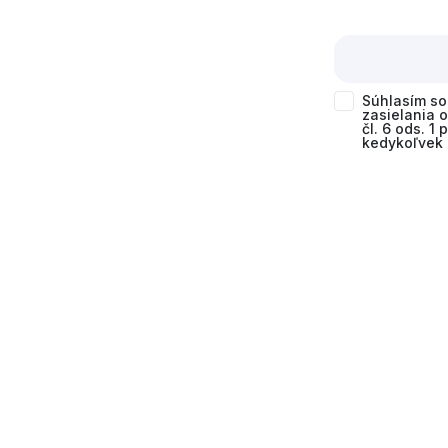
Súhlasím s
zasielania 
čl. 6 ods. 1
kedykoľvek 