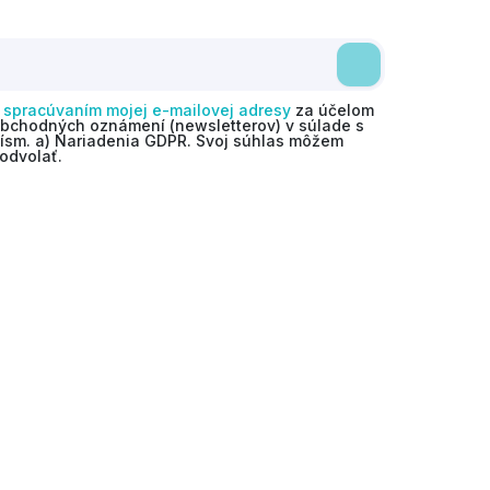
o
spracúvaním mojej e-mailovej adresy
za účelom
obchodných oznámení (newsletterov) v súlade s
 písm. a) Nariadenia GDPR. Svoj súhlas môžem
odvolať.