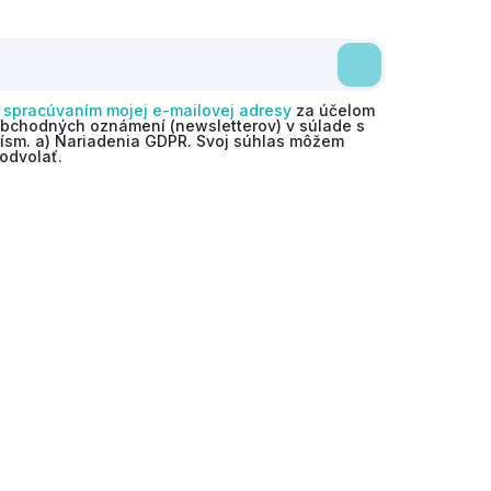
o
spracúvaním mojej e-mailovej adresy
za účelom
obchodných oznámení (newsletterov) v súlade s
 písm. a) Nariadenia GDPR. Svoj súhlas môžem
odvolať.