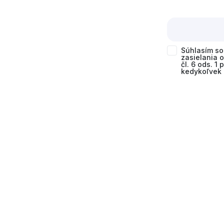
Súhlasím s
zasielania 
čl. 6 ods. 1
kedykoľvek 