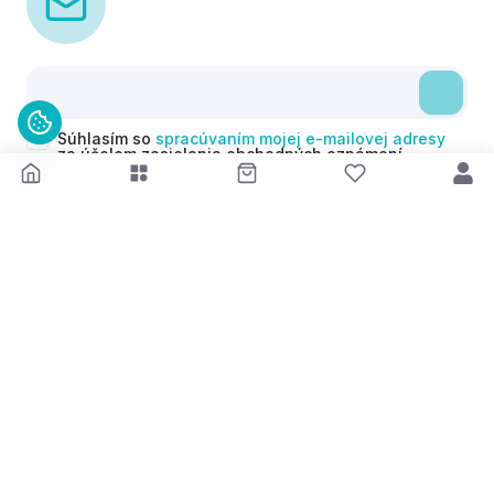
Súhlasím so
spracúvaním mojej e-mailovej adresy
za účelom zasielania obchodných oznámení
(newsletterov) v súlade s čl. 6 ods. 1 písm. a)
Nariadenia GDPR. Svoj súhlas môžem kedykoľvek
odvolať.