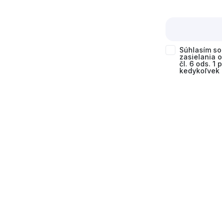
Súhlasím s
zasielania 
čl. 6 ods. 1
kedykoľvek 