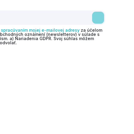
o
spracúvaním mojej e-mailovej adresy
za účelom
obchodných oznámení (newsletterov) v súlade s
 písm. a) Nariadenia GDPR. Svoj súhlas môžem
odvolať.