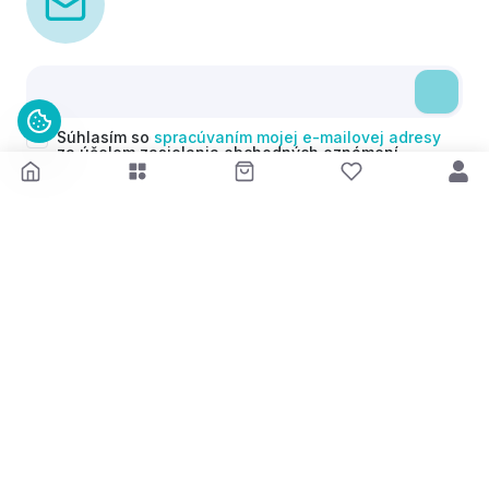
Súhlasím so
spracúvaním mojej e-mailovej adresy
za účelom zasielania obchodných oznámení
(newsletterov) v súlade s čl. 6 ods. 1 písm. a)
Nariadenia GDPR. Svoj súhlas môžem kedykoľvek
odvolať.