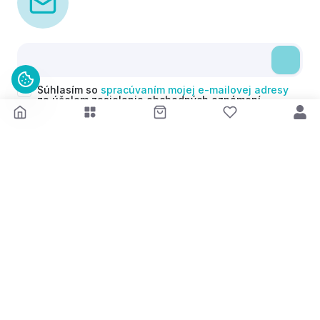
Súhlasím so
spracúvaním mojej e-mailovej adresy
za účelom zasielania obchodných oznámení
(newsletterov) v súlade s čl. 6 ods. 1 písm. a)
Nariadenia GDPR. Svoj súhlas môžem kedykoľvek
odvolať.