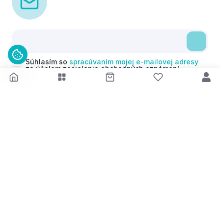
Súhlasím so
spracúvaním mojej e-mailovej adresy
za účelom zasielania obchodných oznámení
(newsletterov) v súlade s čl. 6 ods. 1 písm. a)
Nariadenia GDPR. Svoj súhlas môžem kedykoľvek
odvolať.