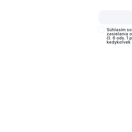
Súhlasím s
zasielania 
čl. 6 ods. 1
kedykoľvek 