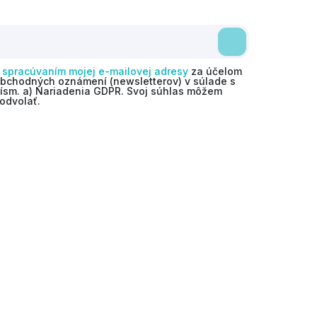
o
spracúvaním mojej e-mailovej adresy
za účelom
obchodných oznámení (newsletterov) v súlade s
 písm. a) Nariadenia GDPR. Svoj súhlas môžem
odvolať.