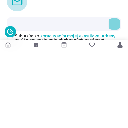
Súhlasím so
spracúvaním mojej e-mailovej adresy
za účelom zasielania obchodných oznámení
(newsletterov) v súlade s čl. 6 ods. 1 písm. a)
Nariadenia GDPR. Svoj súhlas môžem kedykoľvek
odvolať.