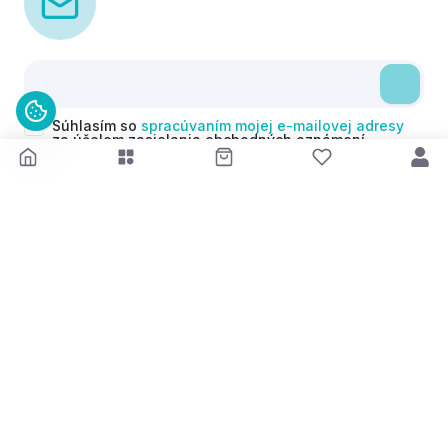
Súhlasím so
spracúvaním mojej e-mailovej adresy
za účelom zasielania obchodných oznámení
(newsletterov) v súlade s čl. 6 ods. 1 písm. a)
Nariadenia GDPR. Svoj súhlas môžem kedykoľvek
odvolať.