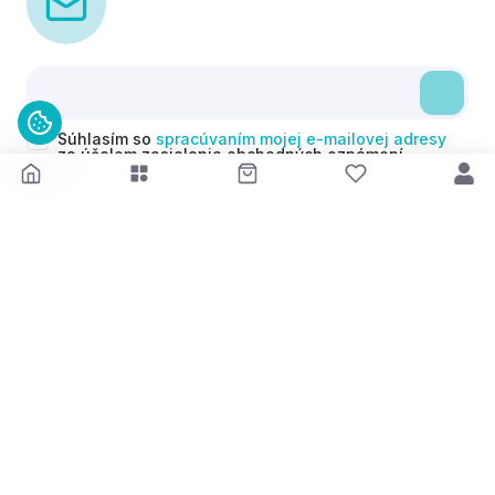
Súhlasím so
spracúvaním mojej e-mailovej adresy
za účelom zasielania obchodných oznámení
(newsletterov) v súlade s čl. 6 ods. 1 písm. a)
Nariadenia GDPR. Svoj súhlas môžem kedykoľvek
odvolať.