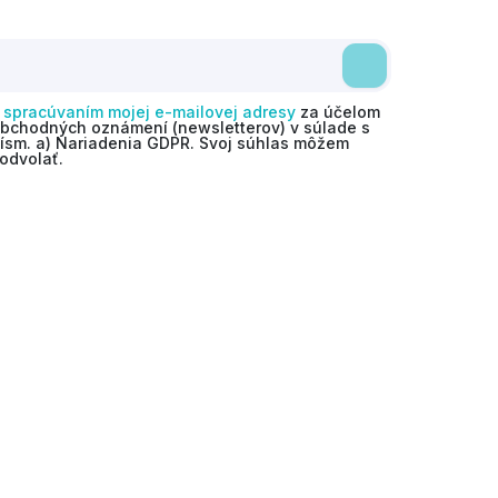
o
spracúvaním mojej e-mailovej adresy
za účelom
obchodných oznámení (newsletterov) v súlade s
 písm. a) Nariadenia GDPR. Svoj súhlas môžem
odvolať.