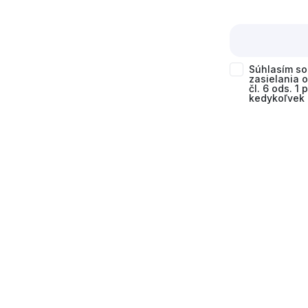
Súhlasím s
zasielania 
čl. 6 ods. 1
kedykoľvek 