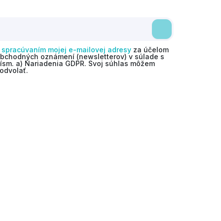
o
spracúvaním mojej e-mailovej adresy
za účelom
obchodných oznámení (newsletterov) v súlade s
 písm. a) Nariadenia GDPR. Svoj súhlas môžem
odvolať.