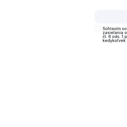
Súhlasím s
zasielania 
čl. 6 ods. 1
kedykoľvek 