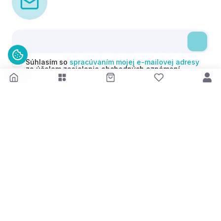
Súhlasím so
spracúvaním mojej e-mailovej adresy
za účelom zasielania obchodných oznámení
(newsletterov) v súlade s čl. 6 ods. 1 písm. a)
Nariadenia GDPR. Svoj súhlas môžem kedykoľvek
odvolať.