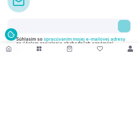
Súhlasím so
spracúvaním mojej e-mailovej adresy
za účelom zasielania obchodných oznámení
(newsletterov) v súlade s čl. 6 ods. 1 písm. a)
Nariadenia GDPR. Svoj súhlas môžem kedykoľvek
odvolať.