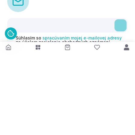
Súhlasím so
spracúvaním mojej e-mailovej adresy
za účelom zasielania obchodných oznámení
(newsletterov) v súlade s čl. 6 ods. 1 písm. a)
Nariadenia GDPR. Svoj súhlas môžem kedykoľvek
odvolať.