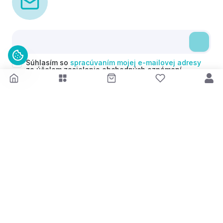
Súhlasím so
spracúvaním mojej e-mailovej adresy
za účelom zasielania obchodných oznámení
(newsletterov) v súlade s čl. 6 ods. 1 písm. a)
Nariadenia GDPR. Svoj súhlas môžem kedykoľvek
odvolať.