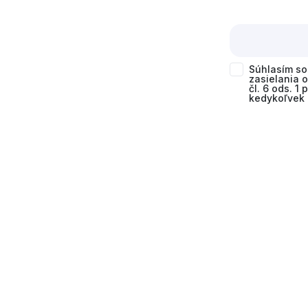
Súhlasím s
zasielania 
čl. 6 ods. 1
kedykoľvek 