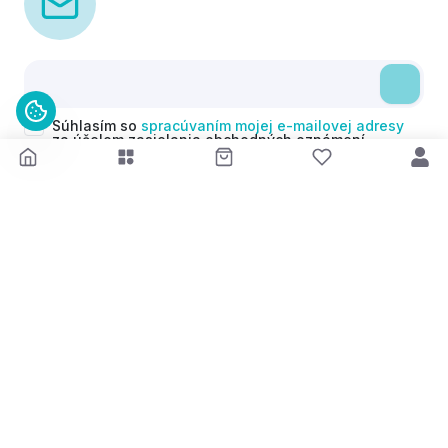
Súhlasím so
spracúvaním mojej e-mailovej adresy
za účelom zasielania obchodných oznámení
(newsletterov) v súlade s čl. 6 ods. 1 písm. a)
Nariadenia GDPR. Svoj súhlas môžem kedykoľvek
odvolať.