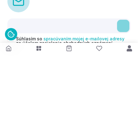
Súhlasím so
spracúvaním mojej e-mailovej adresy
za účelom zasielania obchodných oznámení
(newsletterov) v súlade s čl. 6 ods. 1 písm. a)
Nariadenia GDPR. Svoj súhlas môžem kedykoľvek
odvolať.