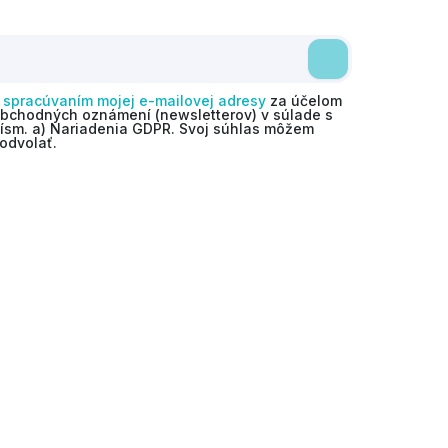
o
spracúvaním mojej e-mailovej adresy
za účelom
obchodných oznámení (newsletterov) v súlade s
 písm. a) Nariadenia GDPR. Svoj súhlas môžem
odvolať.