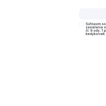
Súhlasím s
zasielania 
čl. 6 ods. 1
kedykoľvek 