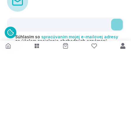
Súhlasím so
spracúvaním mojej e-mailovej adresy
za účelom zasielania obchodných oznámení
(newsletterov) v súlade s čl. 6 ods. 1 písm. a)
Nariadenia GDPR. Svoj súhlas môžem kedykoľvek
odvolať.