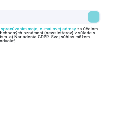
o
spracúvaním mojej e-mailovej adresy
za účelom
obchodných oznámení (newsletterov) v súlade s
 písm. a) Nariadenia GDPR. Svoj súhlas môžem
odvolať.