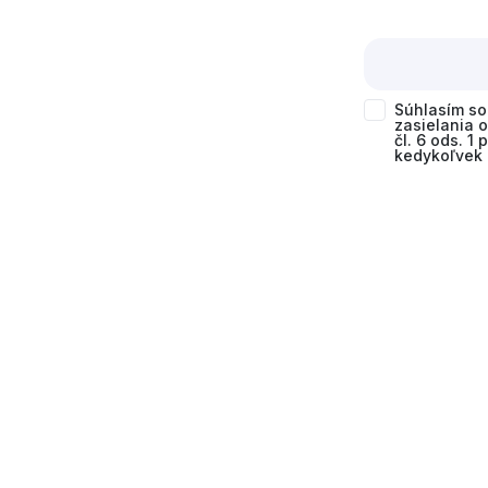
Súhlasím s
zasielania 
čl. 6 ods. 1
kedykoľvek 