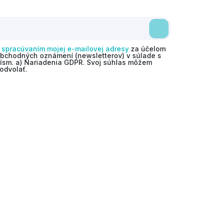
o
spracúvaním mojej e-mailovej adresy
za účelom
obchodných oznámení (newsletterov) v súlade s
 písm. a) Nariadenia GDPR. Svoj súhlas môžem
odvolať.