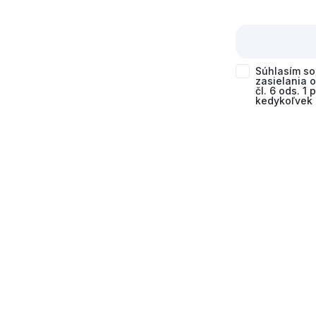
Súhlasím s
zasielania 
čl. 6 ods. 1
kedykoľvek 