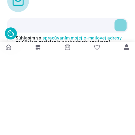
Súhlasím so
spracúvaním mojej e-mailovej adresy
za účelom zasielania obchodných oznámení
(newsletterov) v súlade s čl. 6 ods. 1 písm. a)
Nariadenia GDPR. Svoj súhlas môžem kedykoľvek
odvolať.