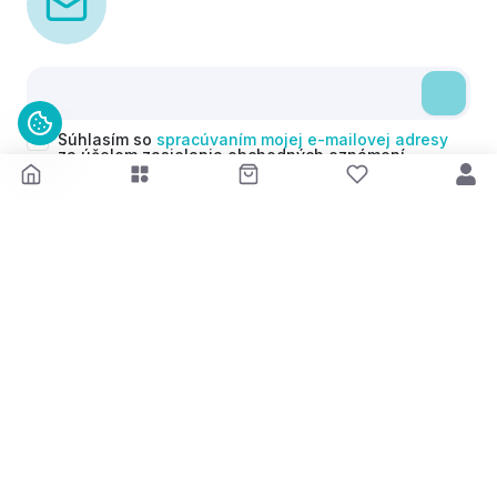
Súhlasím so
spracúvaním mojej e-mailovej adresy
za účelom zasielania obchodných oznámení
(newsletterov) v súlade s čl. 6 ods. 1 písm. a)
Nariadenia GDPR. Svoj súhlas môžem kedykoľvek
odvolať.