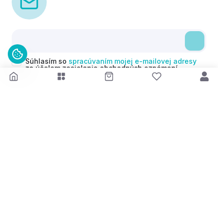
Súhlasím so
spracúvaním mojej e-mailovej adresy
za účelom zasielania obchodných oznámení
(newsletterov) v súlade s čl. 6 ods. 1 písm. a)
Nariadenia GDPR. Svoj súhlas môžem kedykoľvek
odvolať.