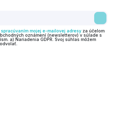
o
spracúvaním mojej e-mailovej adresy
za účelom
obchodných oznámení (newsletterov) v súlade s
 písm. a) Nariadenia GDPR. Svoj súhlas môžem
odvolať.