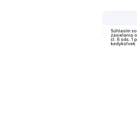
Súhlasím s
zasielania 
čl. 6 ods. 1
kedykoľvek 