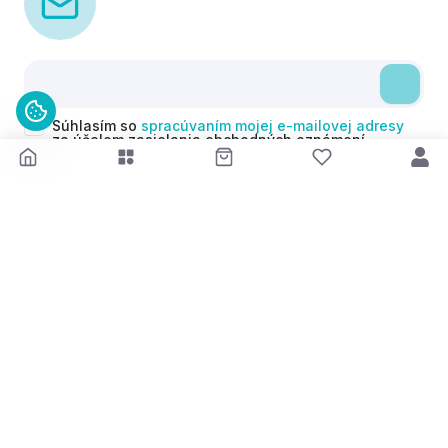
Súhlasím so
spracúvaním mojej e-mailovej adresy
za účelom zasielania obchodných oznámení
(newsletterov) v súlade s čl. 6 ods. 1 písm. a)
Nariadenia GDPR. Svoj súhlas môžem kedykoľvek
odvolať.