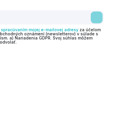
o
spracúvaním mojej e-mailovej adresy
za účelom
obchodných oznámení (newsletterov) v súlade s
 písm. a) Nariadenia GDPR. Svoj súhlas môžem
odvolať.