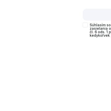
Súhlasím s
zasielania 
čl. 6 ods. 1
kedykoľvek 