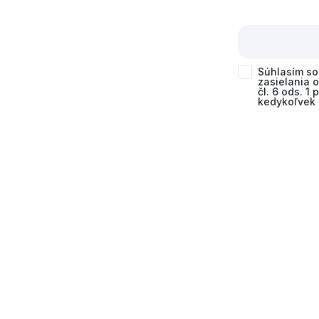
Súhlasím s
zasielania 
čl. 6 ods. 1
kedykoľvek 