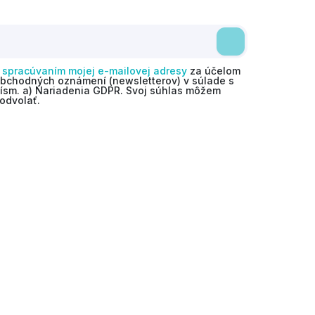
o
spracúvaním mojej e-mailovej adresy
za účelom
obchodných oznámení (newsletterov) v súlade s
 písm. a) Nariadenia GDPR. Svoj súhlas môžem
odvolať.