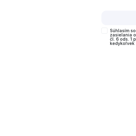
Súhlasím s
zasielania 
čl. 6 ods. 1
kedykoľvek 