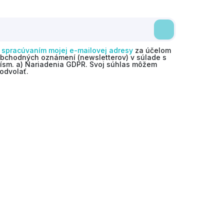
o
spracúvaním mojej e-mailovej adresy
za účelom
obchodných oznámení (newsletterov) v súlade s
 písm. a) Nariadenia GDPR. Svoj súhlas môžem
odvolať.