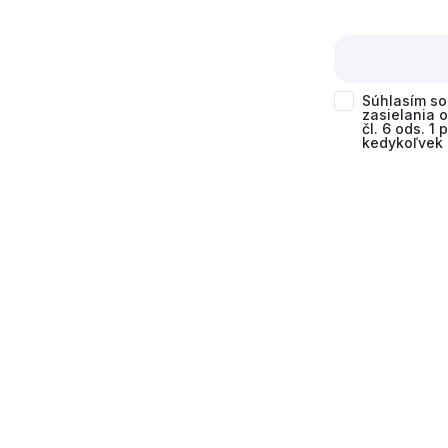
Súhlasím s
zasielania 
čl. 6 ods. 1
kedykoľvek 