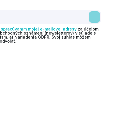
o
spracúvaním mojej e-mailovej adresy
za účelom
obchodných oznámení (newsletterov) v súlade s
 písm. a) Nariadenia GDPR. Svoj súhlas môžem
odvolať.