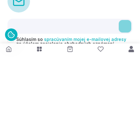
Súhlasím so
spracúvaním mojej e-mailovej adresy
za účelom zasielania obchodných oznámení
(newsletterov) v súlade s čl. 6 ods. 1 písm. a)
Nariadenia GDPR. Svoj súhlas môžem kedykoľvek
odvolať.