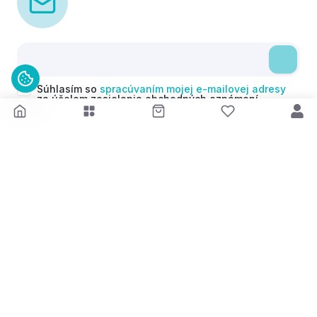
Súhlasím so
spracúvaním mojej e-mailovej adresy
za účelom zasielania obchodných oznámení
(newsletterov) v súlade s čl. 6 ods. 1 písm. a)
Nariadenia GDPR. Svoj súhlas môžem kedykoľvek
odvolať.