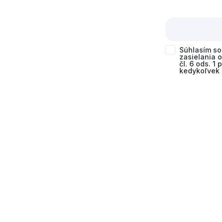
Súhlasím s
zasielania 
čl. 6 ods. 1
kedykoľvek 