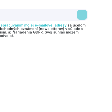
o
spracúvaním mojej e-mailovej adresy
za účelom
obchodných oznámení (newsletterov) v súlade s
 písm. a) Nariadenia GDPR. Svoj súhlas môžem
odvolať.