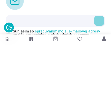
Súhlasím so
spracúvaním mojej e-mailovej adresy
za účelom zasielania obchodných oznámení
(newsletterov) v súlade s čl. 6 ods. 1 písm. a)
Nariadenia GDPR. Svoj súhlas môžem kedykoľvek
odvolať.