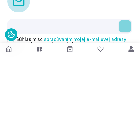
Súhlasím so
spracúvaním mojej e-mailovej adresy
za účelom zasielania obchodných oznámení
(newsletterov) v súlade s čl. 6 ods. 1 písm. a)
Nariadenia GDPR. Svoj súhlas môžem kedykoľvek
odvolať.