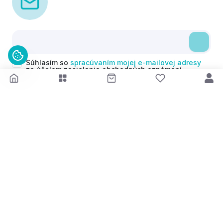
Súhlasím so
spracúvaním mojej e-mailovej adresy
za účelom zasielania obchodných oznámení
(newsletterov) v súlade s čl. 6 ods. 1 písm. a)
Nariadenia GDPR. Svoj súhlas môžem kedykoľvek
odvolať.