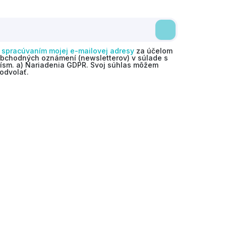
o
spracúvaním mojej e-mailovej adresy
za účelom
obchodných oznámení (newsletterov) v súlade s
 písm. a) Nariadenia GDPR. Svoj súhlas môžem
odvolať.