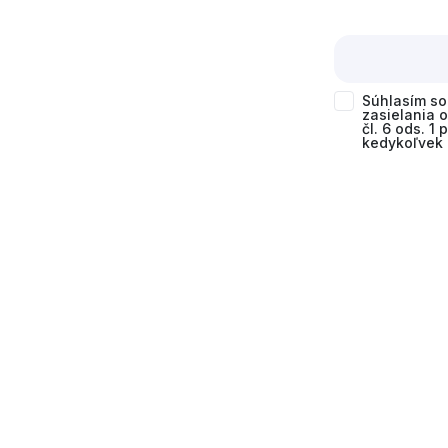
Súhlasím s
zasielania 
čl. 6 ods. 1
kedykoľvek 