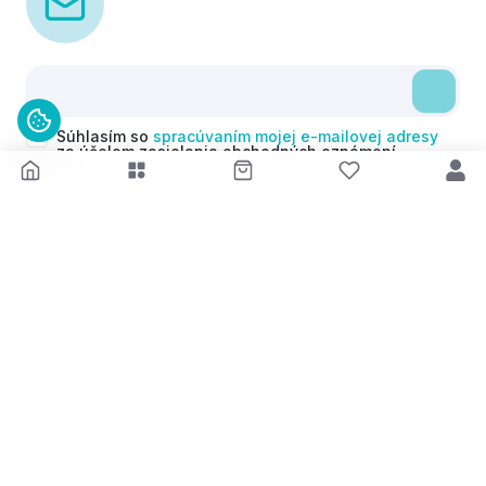
Súhlasím so
spracúvaním mojej e-mailovej adresy
za účelom zasielania obchodných oznámení
(newsletterov) v súlade s čl. 6 ods. 1 písm. a)
Nariadenia GDPR. Svoj súhlas môžem kedykoľvek
odvolať.