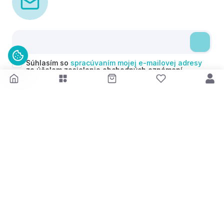
Súhlasím so
spracúvaním mojej e-mailovej adresy
za účelom zasielania obchodných oznámení
(newsletterov) v súlade s čl. 6 ods. 1 písm. a)
Nariadenia GDPR. Svoj súhlas môžem kedykoľvek
odvolať.