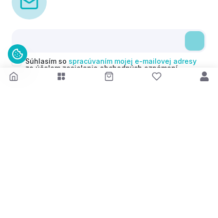
Súhlasím so
spracúvaním mojej e-mailovej adresy
za účelom zasielania obchodných oznámení
(newsletterov) v súlade s čl. 6 ods. 1 písm. a)
Nariadenia GDPR. Svoj súhlas môžem kedykoľvek
odvolať.