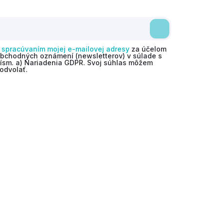
o
spracúvaním mojej e-mailovej adresy
za účelom
obchodných oznámení (newsletterov) v súlade s
 písm. a) Nariadenia GDPR. Svoj súhlas môžem
odvolať.