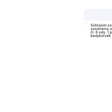
Súhlasím s
zasielania 
čl. 6 ods. 1
kedykoľvek 