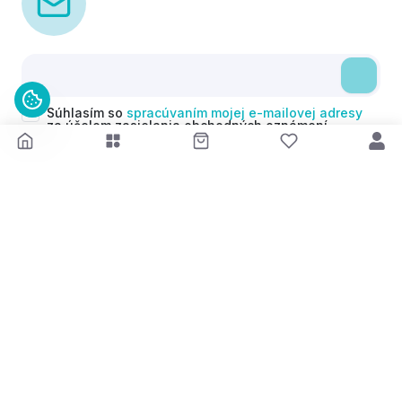
Súhlasím so
spracúvaním mojej e-mailovej adresy
za účelom zasielania obchodných oznámení
(newsletterov) v súlade s čl. 6 ods. 1 písm. a)
Nariadenia GDPR. Svoj súhlas môžem kedykoľvek
odvolať.